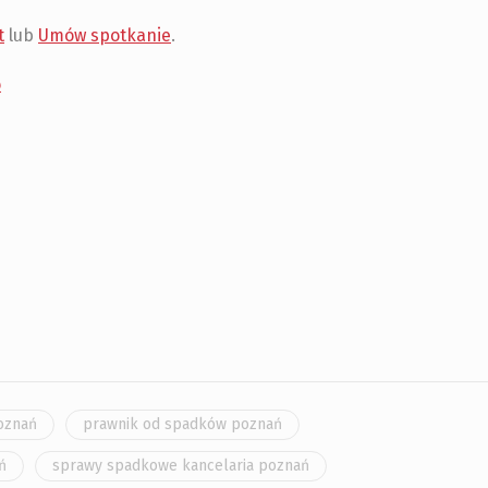
t
lub
Umów spotkanie
.
o
poznań
prawnik od spadków poznań
ń
sprawy spadkowe kancelaria poznań