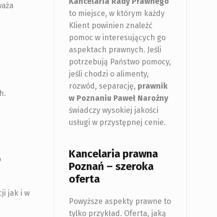
Kancelaria Rady Prawnego
waża
to miejsce, w którym każdy
Klient powinien znaleźć
pomoc w interesujących go
aspektach prawnych. Jeśli
potrzebują Państwo pomocy,
jeśli chodzi o alimenty,
rozwód, separację,
prawnik
h.
w Poznaniu
Paweł Narożny
świadczy wysokiej jakości
usługi w przystępnej cenie.
Kancelaria prawna
o
Poznań – szeroka
oferta
 jak i w
Powyższe aspekty prawne to
tylko przykład. Oferta, jaką