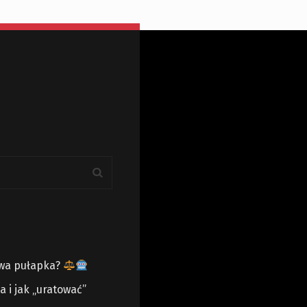
owa pułapka?
 i jak „uratować”