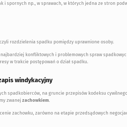
 i spornych np., w sprawach, w których jedna ze stron pod
czyli rozdzielenia spadku pomiędzy uprawnione osoby.
j najbardziej konfliktowych i problemowych spraw spadkowyc
esy w trakcie postępowań o dział spadku.
zapis windykacyjny
zych spadkobierców, na gruncie przepisów kodeksu cywilneg
sumy zwanej
zachowkiem
.
nie zachowku, zarówno na etapie przedsądowych negocjacji