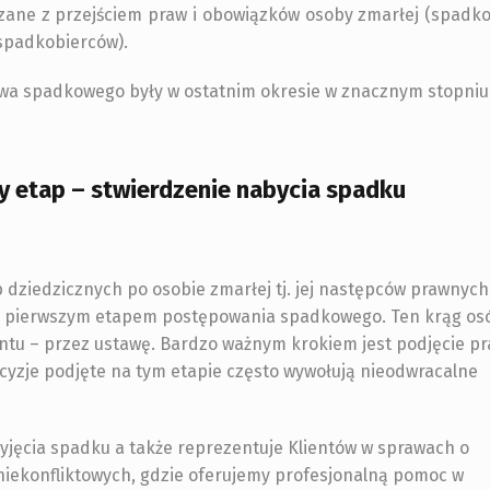
zane z przejściem praw i obowiązków osoby zmarłej (spadk
spadkobierców).
wa spadkowego były w ostatnim okresie w znacznym stopniu
zy etap – stwierdzenie nabycia spadku
 dziedzicznych po osobie zmarłej tj. jej następców prawnych
ą pierwszym etapem postępowania spadkowego. Ten krąg osó
ntu – przez ustawę. Bardzo ważnym krokiem jest podjęcie pr
cyzje podjęte na tym etapie często wywołują nieodwracalne
yjęcia spadku a także reprezentuje Klientów w sprawach o
iekonfliktowych, gdzie oferujemy profesjonalną pomoc w