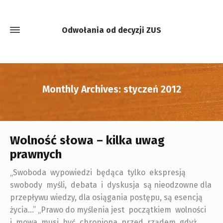
Odwołania od decyzji ZUS
Monthly Archives: styczeń 2012
Wolność słowa – kilka uwag
prawnych
„Swoboda wypowiedzi będąca tylko ekspresją
swobody myśli, debata i dyskusja są nieodzowne dla
przepływu wiedzy, dla osiągania postępu, są esencją
życia…” „Prawo do myślenia jest początkiem wolności
i mowa musi być chroniona przed rządem, gdyż