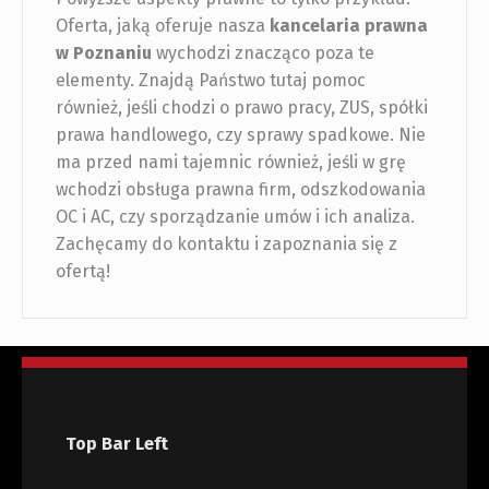
Oferta, jaką oferuje nasza
kancelaria prawna
w Poznaniu
wychodzi znacząco poza te
elementy. Znajdą Państwo tutaj pomoc
również, jeśli chodzi o prawo pracy, ZUS, spółki
prawa handlowego, czy sprawy spadkowe. Nie
ma przed nami tajemnic również, jeśli w grę
wchodzi obsługa prawna firm, odszkodowania
OC i AC, czy sporządzanie umów i ich analiza.
Zachęcamy do kontaktu i zapoznania się z
ofertą!
Top Bar Left