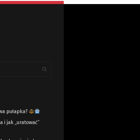
owa pułapka?
 i jak „uratować”