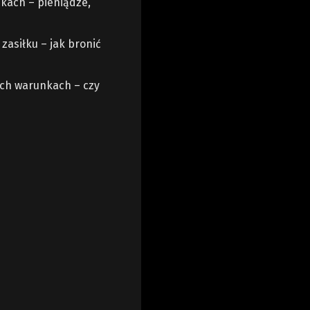
kach – pieniądze,
asiłku – jak bronić
ych warunkach – czy