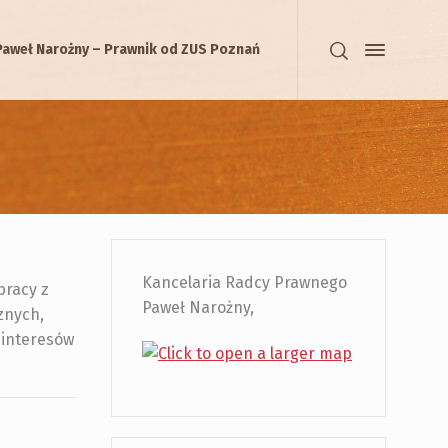
Paweł Narożny – Prawnik od ZUS Poznań
Kancelaria Radcy Prawnego
pracy z
Paweł Narożny,
znych,
 interesów