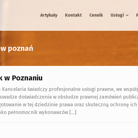
Artykuły
Kontakt
Cennik
Usługi
gów poznań
ik w Poznaniu
h Kancelaria świadczy profesjonalne usługi prawne, we współ
na uwadze doświadczenia w obsłudze prawnej zamówień public
otowanie w tej dziedzinie prawa oraz skuteczną ochronę ich
 jako pełnomocnik wykonawców […]