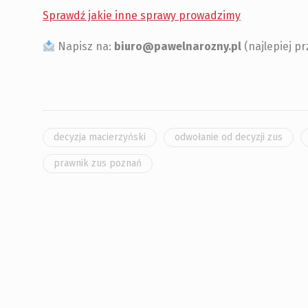
Sprawdź jakie inne sprawy prowadzimy
Napisz na:
biuro@pawelnarozny.pl
(najlepiej pr
decyzja macierzyński
odwołanie od decyzji zus
prawnik zus poznań