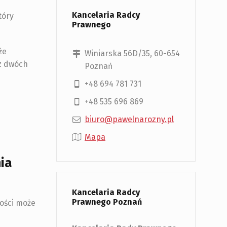
Kancelaria Radcy
tóry
Prawnego
że
Winiarska 56D/35, 60-654
 z dwóch
Poznań
+48 694 781 731
+48 535 696 869
biuro@pawelnarozny.pl
Mapa
ia
Kancelaria Radcy
Prawnego Poznań
ności może