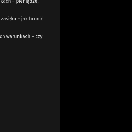
kach – pieniądze,
asiłku – jak bronić
ych warunkach – czy