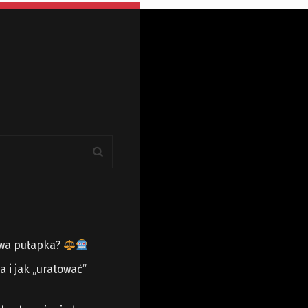
owa pułapka?
 i jak „uratować”